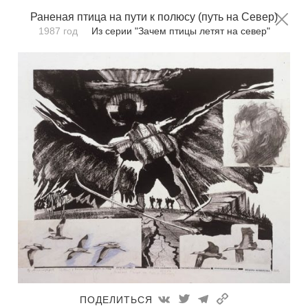
Фёдор Конюхов
Раненая птица на пути к полюсу (путь на Север)
RU
EN
1987 год
Из серии "Зачем птицы летят на север"
Главная
Раненая птица на пути к
полюсу (путь на Север)
Техника:
Все техники
Сортировать по:
дате
ПОДЕЛИТЬСЯ