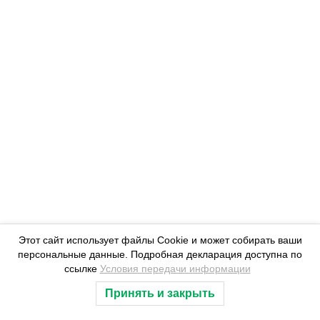
Из цикла «Вот она Камчатка»
Каюр Булат Еселгендинов
Этот сайт использует файлы Cookie и может собирать ваши
персональные данные. Подробная декларация доступна по
ссылке
Условия передачи информации
Принять и закрыть