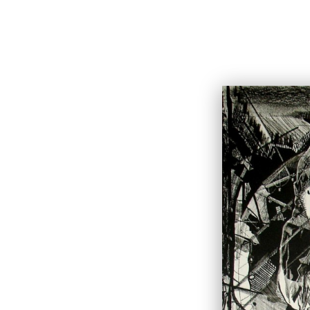
Фёдор Конюхов
БИОГР
Главная
Айнана на фоне эскимоского бараба
Айнана на фо
Техника:
Все техники
Сортировать по: