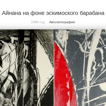
АФИЯ
ПРОЕКТЫ
НОВОСТИ
КОМАНДА
ПА
Айнана на фоне эскимоского барабана
1988 год
Автолитография
на
не эскимоского ба
дате