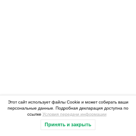
Из цикла «Вот она Камчатка»
Каюр Булат Еселгендинов
Этот сайт использует файлы Cookie и может собирать ваши
персональные данные. Подробная декларация доступна по
ссылке
Условия передачи информации
Принять и закрыть