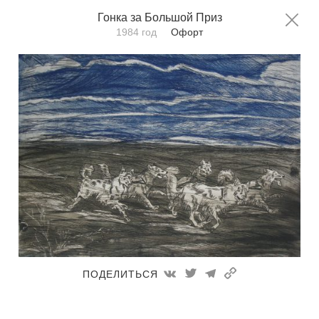
Фёдор Конюхов
Гонка за Большой Приз
RU
EN
1984 год
Офорт
Главная
Гонка за Большой Приз
Техника:
Все техники
Сортировать по:
дате
ПОДЕЛИТЬСЯ