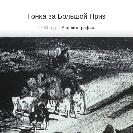
АФИЯ
ПРОЕКТЫ
НОВОСТИ
КОМАНДА
ПА
Гонка за Большой Приз
1984 год
Автолитография
ьшой Приз
дате