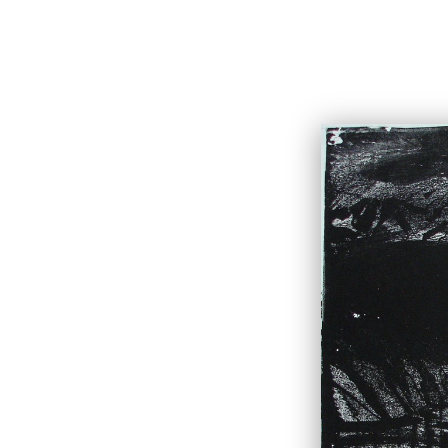
Фёдор Конюхов
БИОГР
Главная
Гонка за Большой Приз
Гонка за Бол
Техника:
Все техники
Сортировать по: