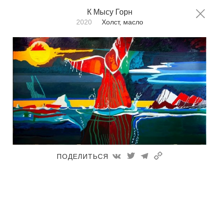
Фёдор Конюхов
К Мысу Горн
RU
EN
2020
Холст, масло
Главная
К Мысу Горн
Техника:
Все техники
Сортировать по:
дате
ПОДЕЛИТЬСЯ