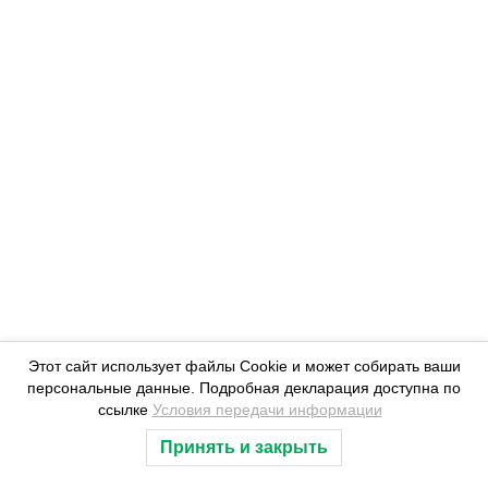
Из цикла «Вот она Камчатка»
Каюр Булат Еселгендинов
Этот сайт использует файлы Cookie и может собирать ваши
персональные данные. Подробная декларация доступна по
ссылке
Условия передачи информации
Принять и закрыть