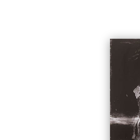
Фёдор Конюхов
БИОГР
Главная
К полюсу недоступности
К полюсу нед
Техника:
Все техники
Сортировать по: