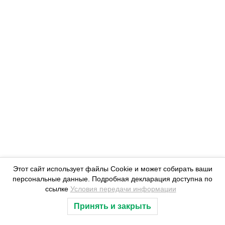
Из цикла «Вот она Камчатка»
Каюр Булат Еселгендинов
Этот сайт использует файлы Cookie и может собирать ваши
персональные данные. Подробная декларация доступна по
ссылке
Условия передачи информации
Принять и закрыть