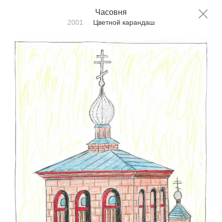
Фёдор Конюхов
Часовня
RU
EN
2001
Цветной карандаш
Главная
Часовня
Техника:
Все техники
Сортировать по:
дате