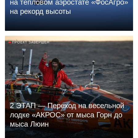
на тепловом аэростате «ФосАгро»
на рекорд высоты
ПРОЕКТ ЗАВЕРШЕН
2 ЭТАП — Переход на весельной
лодке «АКРОС» от мыса Горн до
мыса Люин