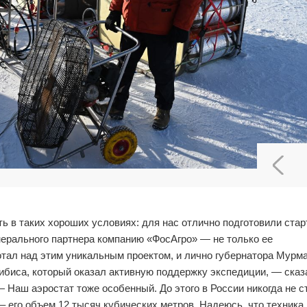
ь в таких хороших условиях: для нас отлично подготовили ста
нерального партнера компанию «ФосАгро» — не только ее
ботал над этим уникальным проектом, и лично губернатора Мурм
биса, который оказал активную поддержку экспедиции, — сказ
— Наш аэростат тоже особенный. До этого в России никогда не с
 его объем 12 тысяч кубических метров. Надеюсь, что техника 