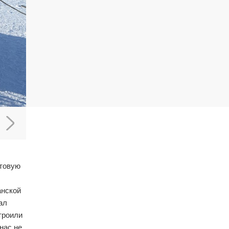
ртовую
анской
ал
троили
нас не