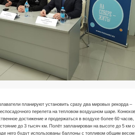
плаватели планируют установить сразу два мировых рекорда –
еспосадочного перелета на тепловом воздушном шаре. Конюхов
венное достижение и продержаться в воздухе более 60 часов,
стояние до 3 тысяч км. Полёт запланирован на высоте до 5 км с
ходе него будут использованы баллоны с топливом общим весом