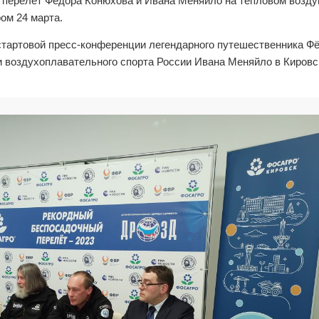
 перелёт Фёдора Конюхова и Ивана Меняйло на тепловом возд
ом 24 марта.
тартовой пресс-конференции легендарного путешественника Ф
 воздухоплавательного спорта России Ивана Меняйло в Кировс