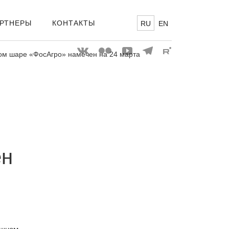
РТНЕРЫ
КОНТАКТЫ
RU
EN
ом шаре «ФосАгро» намечен на 24 марта
ен