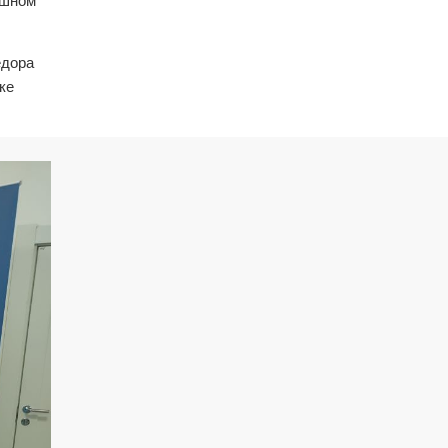
ушном
ёдора
ке