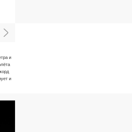
етра и
олёта
екорд
ует и