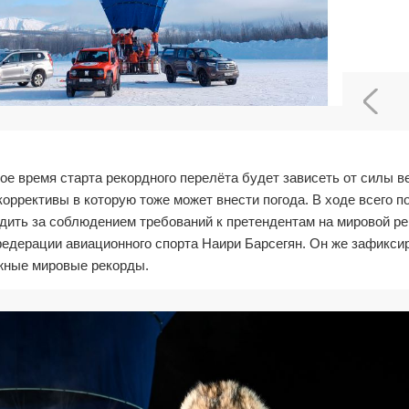
е время старта рекордного перелёта будет зависеть от силы в
коррективы в которую тоже может внести погода. В ходе всего п
едить за соблюдением требований к претендентам на мировой р
дерации авиационного спорта Наири Барсегян. Он же зафиксир
ожные мировые рекорды.