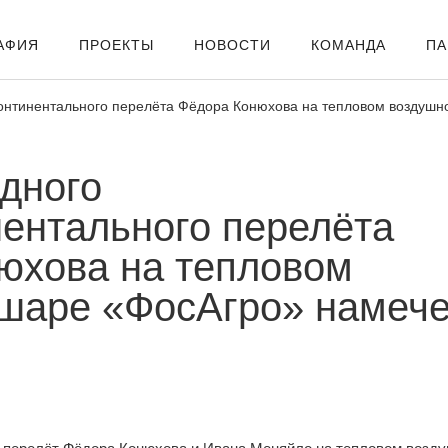
АФИЯ
ПРОЕКТЫ
НОВОСТИ
КОМАНДА
ПА
континентального перелёта Фёдора Конюхова на тепловом воздушн
дного
нентального перелёта
юхова на тепловом
шаре «ФосАгро» намеч