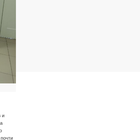
 и
 а
о
 почти