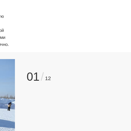
ую
ой
ыми
чно.
01
/
12