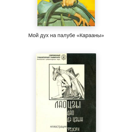
Мой дух на палубе «Карааны»